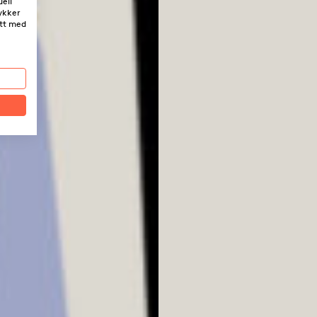
uell
tykker
itt med