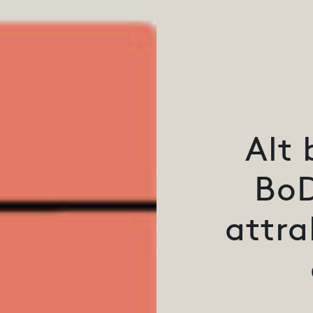
Alt 
BoD
attra