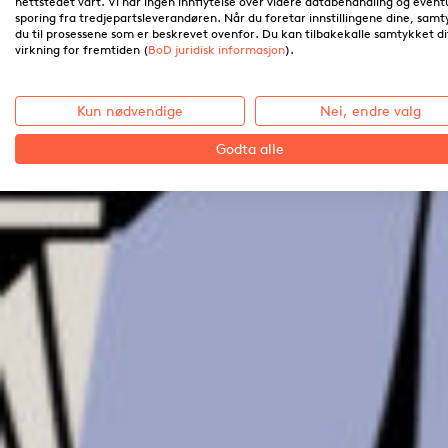
nettstedet vårt. Vi har ingen innflytelse over videre databehandling og event
sporing fra tredjepartsleverandøren. Når du foretar innstillingene dine, sam
du til prosessene som er beskrevet ovenfor. Du kan tilbakekalle samtykket d
virkning for fremtiden (
BoD juridisk informasjon
).
Kun nødvendige
Nei, endre valg
Godta alle