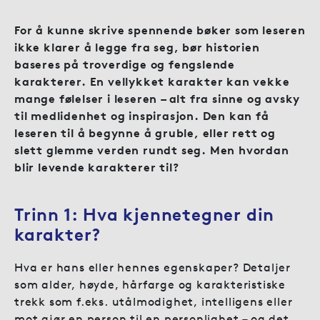
For å kunne skrive spennende bøker som leseren
ikke klarer å legge fra seg, bør historien
baseres på troverdige og fengslende
karakterer. En vellykket karakter kan vekke
mange følelser i leseren – alt fra sinne og avsky
til medlidenhet og inspirasjon. Den kan få
leseren til å begynne å gruble, eller rett og
slett glemme verden rundt seg. Men hvordan
blir levende karakterer til?
Trinn 1: Hva kjennetegner din
karakter?
Hva er hans eller hennes egenskaper? Detaljer
som alder, høyde, hårfarge og karakteristiske
trekk som f.eks. utålmodighet, intelligens eller
mot gjør en person til en personlighet – og det