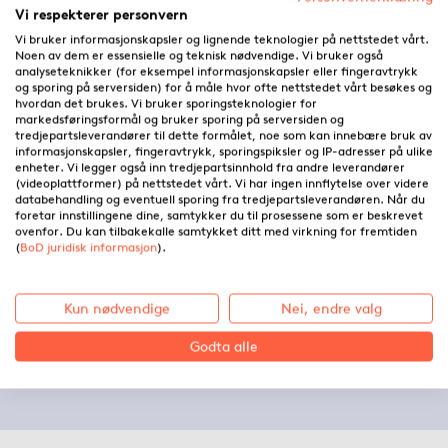
Vi respekterer personvern
Vi bruker informasjonskapsler og lignende teknologier på nettstedet vårt.
Noen av dem er essensielle og teknisk nødvendige. Vi bruker også
analyseteknikker (for eksempel informasjonskapsler eller fingeravtrykk
og sporing på serversiden) for å måle hvor ofte nettstedet vårt besøkes og
hvordan det brukes. Vi bruker sporingsteknologier for
markedsføringsformål og bruker sporing på serversiden og
tredjepartsleverandører til dette formålet, noe som kan innebære bruk av
informasjonskapsler, fingeravtrykk, sporingspiksler og IP-adresser på ulike
enheter. Vi legger også inn tredjepartsinnhold fra andre leverandører
(videoplattformer) på nettstedet vårt. Vi har ingen innflytelse over videre
databehandling og eventuell sporing fra tredjepartsleverandøren. Når du
foretar innstillingene dine, samtykker du til prosessene som er beskrevet
ovenfor. Du kan tilbakekalle samtykket ditt med virkning for fremtiden
(
BoD juridisk informasjon
).
Hvordan skape en litterær
karakter
Kun nødvendige
Nei, endre valg
Godta alle
22.10.2021 ·
Linnso Bjerke